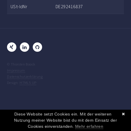
USt-IdNr
DE292416837
© Thorsten Boock
Impressum
Datenschutzerklärung
Design:
HTML5 UP
Diese Website setzt Cookies ein. Mit der weiteren
✖
Nutzung meiner Website bist du mit dem Einsatz der
Cookies einverstanden.
Mehr erfahren