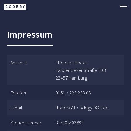
CODEGY
Impressum
Anschrift
Thorsten Boock
Halstenbeker Straße 60B
22457 Hamburg
Telefon
0151 / 223 233 08
E-Mail
tboock AT codegy DOT de
Steuernummer
31/008/03893